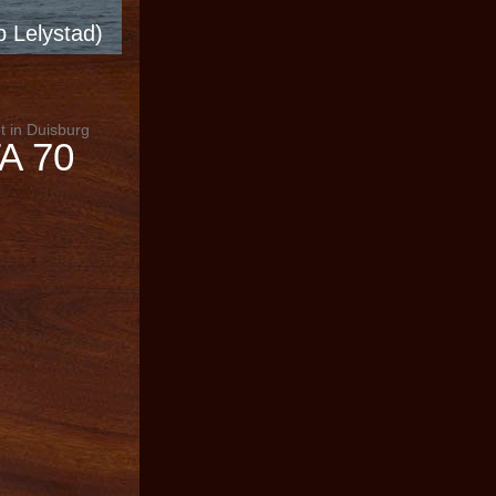
 Lelystad)
t in Duisburg
A 70