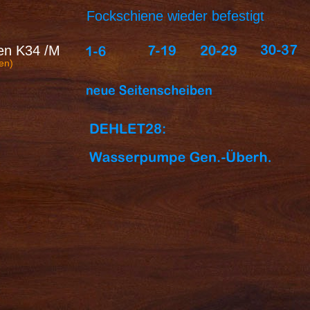
Fockschiene wieder befestigt
en K34 /M
en)