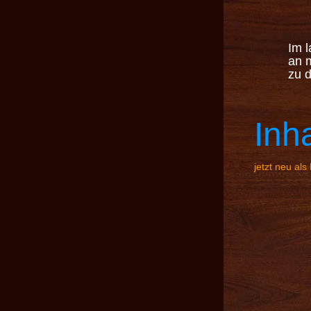
Im 
an m
zu 
Inha
jetzt neu al