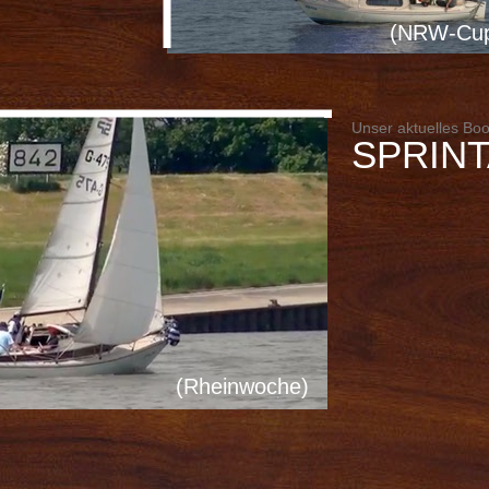
(NRW-Cup
Unser aktuelles Boo
SPRINT
(Rheinwoche)