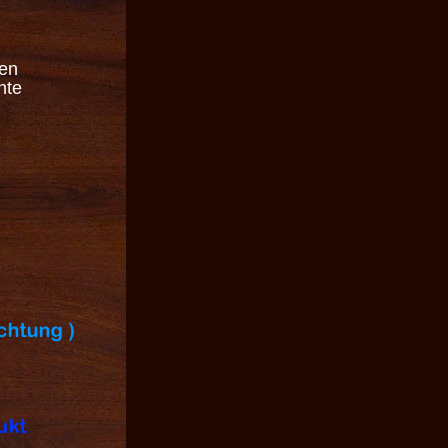
ten
hte